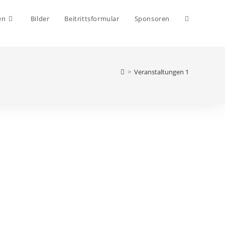
Website-
en
Bilder
Beitrittsformular
Sponsoren
Suche
>
Veranstaltungen 1
umschalten