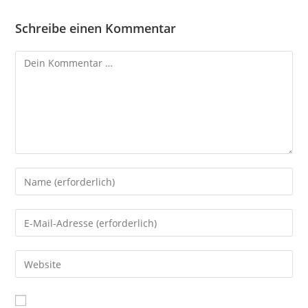
Schreibe einen Kommentar
Kommentar
Gib
deinen
Namen
Gib
oder
deine
Benutzernamen
E-
Gib
zum
Mail-
deine
Kommentieren
Adresse
Website-
ein
zum