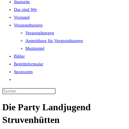
Startseite
close
Das sind Wir
the
Vorstand
search
Veranstaltungen
panel.
Veranstaltungen
Anmeldung für Veranstaltungen
Muttizettel
Bilder
Beitrittsformular
Sponsoren
Website-
Suche
Diese
umschalten
Website
Die Party Landjugend
durchsuchen
Struvenhütten