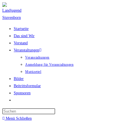
Zum
Inhalt
springen
Startseite
Das sind Wir
Vorstand
Veranstaltungen
Veranstaltungen
Anmeldung für Veranstaltungen
Muttizettel
Bilder
Beitrittsformular
Sponsoren
Website-
Suche
Press
umschalten
Escape
Menü
Schließen
to